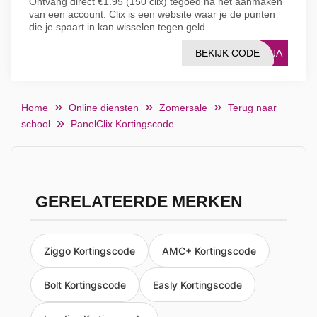
Ontvang direct €1.95 (150 clix) tegoed na het aanmaken
van een account. Clix is een website waar je de punten
die je spaart in kan wisselen tegen geld
BEKIJK CODE
HKJA
Home
Online diensten
Zomersale
Terug naar
school
PanelClix Kortingscode
GERELATEERDE MERKEN
Ziggo Kortingscode
AMC+ Kortingscode
Bolt Kortingscode
Easly Kortingscode