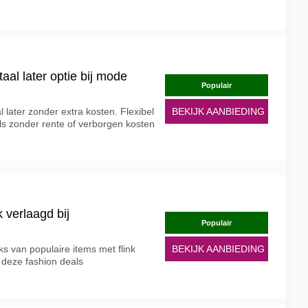
al later optie bij mode
Populair
later zonder extra kosten. Flexibel
BEKIJK AANBIEDING
ls zonder rente of verborgen kosten
 verlaagd bij
Populair
uks van populaire items met flink
BEKIJK AANBIEDING
j deze fashion deals