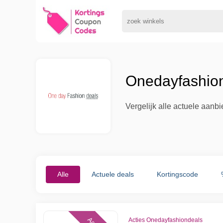
Onedayfashion
Vergelijk alle actuele aan
Alle
Actuele deals
Kortingscode
Acties Onedayfashiondeals