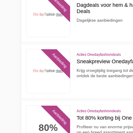
Aanbieding
Dagdeals voor hem & h
Deals
Dagelijkse aanbiedingen
Aanbieding
Acties Onedayfashiondeals
Sneakpreview Onedayfa
Krijg vroegtijdig toegang tot
ontdek de beste aanbiedingen 
Aanbieding
Acties Onedayfashiondeals
Tot 80% korting bij On
80%
Profiteer nu van enorme prijs
op een breed assortiment aan