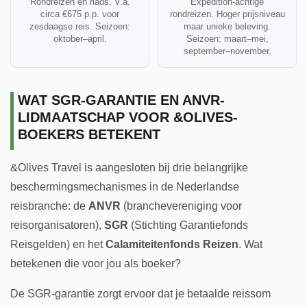
Rondreizen en riads. V.a.
Expedition-achtige
circa €675 p.p. voor
rondreizen. Hoger prijsniveau
zesdaagse reis. Seizoen:
maar unieke beleving.
oktober–april.
Seizoen: maart–mei,
september–november.
WAT SGR-GARANTIE EN ANVR-
LIDMAATSCHAP VOOR &OLIVES-
BOEKERS BETEKENT
&Olives Travel is aangesloten bij drie belangrijke
beschermingsmechanismes in de Nederlandse
reisbranche: de
ANVR
(branchevereniging voor
reisorganisatoren),
SGR
(Stichting Garantiefonds
Reisgelden) en het
Calamiteitenfonds Reizen
. Wat
betekenen die voor jou als boeker?
De SGR-garantie zorgt ervoor dat je betaalde reissom