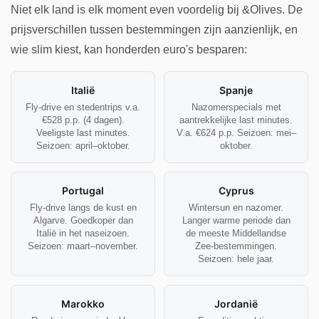
Niet elk land is elk moment even voordelig bij &Olives. De
prijsverschillen tussen bestemmingen zijn aanzienlijk, en
wie slim kiest, kan honderden euro's besparen:
Italië
Spanje
Fly-drive en stedentrips v.a.
Nazomerspecials met
€528 p.p. (4 dagen).
aantrekkelijke last minutes.
Veeligste last minutes.
V.a. €624 p.p. Seizoen: mei–
Seizoen: april–oktober.
oktober.
Portugal
Cyprus
Fly-drive langs de kust en
Wintersun en nazomer.
Algarve. Goedkoper dan
Langer warme periode dan
Italië in het naseizoen.
de meeste Middellandse
Seizoen: maart–november.
Zee-bestemmingen.
Seizoen: hele jaar.
Marokko
Jordanië