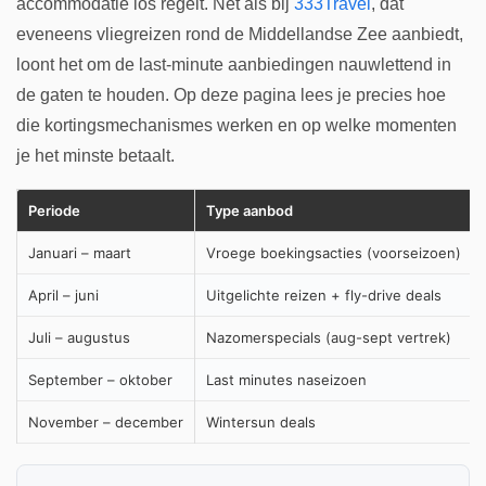
accommodatie los regelt. Net als bij
333Travel
, dat
eveneens vliegreizen rond de Middellandse Zee aanbiedt,
loont het om de last-minute aanbiedingen nauwlettend in
de gaten te houden. Op deze pagina lees je precies hoe
die kortingsmechanismes werken en op welke momenten
je het minste betaalt.
Periode
Type aanbod
Januari – maart
Vroege boekingsacties (voorseizoen)
April – juni
Uitgelichte reizen + fly-drive deals
Juli – augustus
Nazomerspecials (aug-sept vertrek)
September – oktober
Last minutes naseizoen
November – december
Wintersun deals