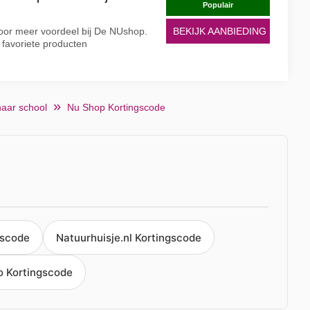
Populair
oor meer voordeel bij De NUshop.
BEKIJK AANBIEDING
e favoriete producten
naar school
Nu Shop Kortingscode
gscode
Natuurhuisje.nl Kortingscode
o Kortingscode