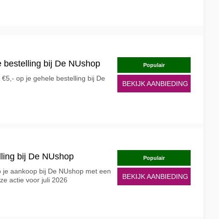
e bestelling bij De NUshop
Populair
5,- op je gehele bestelling bij De
BEKIJK AANBIEDING
lling bij De NUshop
Populair
p je aankoop bij De NUshop met een
BEKIJK AANBIEDING
ze actie voor juli 2026