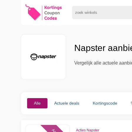
Napster aanbi
Vergelijk alle actuele aanb
Alle
Actuele deals
Kortingscode
Acties Napster