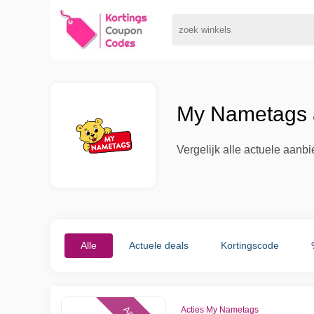
My Nametags a
Vergelijk alle actuele aan
Alle
Actuele deals
Kortingscode
Acties My Nametags