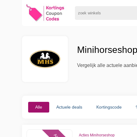
Minihorseshop
Vergelijk alle actuele aanb
Alle
Actuele deals
Kortingscode
Acties Minihorseshop