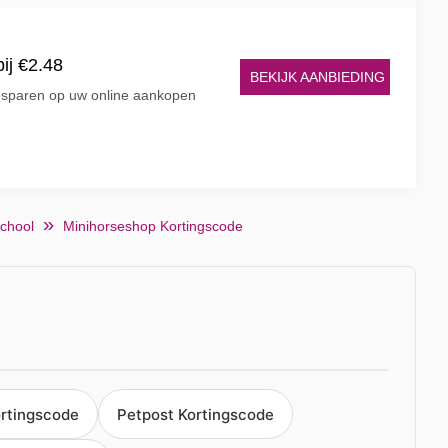
ij €2.48
BEKIJK AANBIEDING
besparen op uw online aankopen
school
Minihorseshop Kortingscode
ortingscode
Petpost Kortingscode