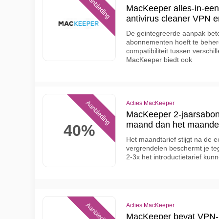
Aanbieding
MacKeeper alles-in-een 
antivirus cleaner VPN e
De geintegreerde aanpak bet
abonnementen hoeft te behere
compatibiliteit tussen verschil
MacKeeper biedt ook
Aanbieding
Acties MacKeeper
MacKeeper 2-jaarsabon
maand dan het maande
40%
Het maandtarief stijgt na de ee
vergrendelen beschermt je te
2-3x het introductietarief kunn
Aanbieding
Acties MacKeeper
MacKeeper bevat VPN-p