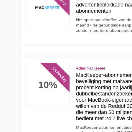
advertentieblokkade naas
abonnementen
Het apart aanschaffen van de
maand - de gebundelde aanpa
zonder meerdere abonnement
Aanbieding
Acties MacKeeper
MacKeeper-abonnement 
beveiliging met malwar
10%
procent korting op jaarl
dubbelbestandenzoeker 
voor MacBook-eigenaren 
willen van de Reddot 2
die meer dan 50 miljoe
bedient met 24 7 live c
MacKeeper-abonnement biedt 