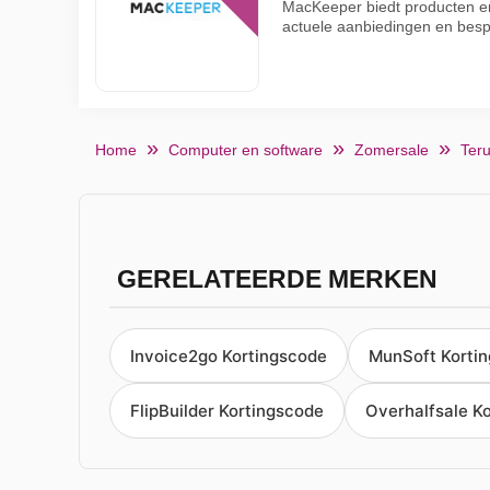
MacKeeper biedt producten en
actuele aanbiedingen en bes
Home
Computer en software
Zomersale
Teru
GERELATEERDE MERKEN
Invoice2go Kortingscode
MunSoft Korti
FlipBuilder Kortingscode
Overhalfsale K