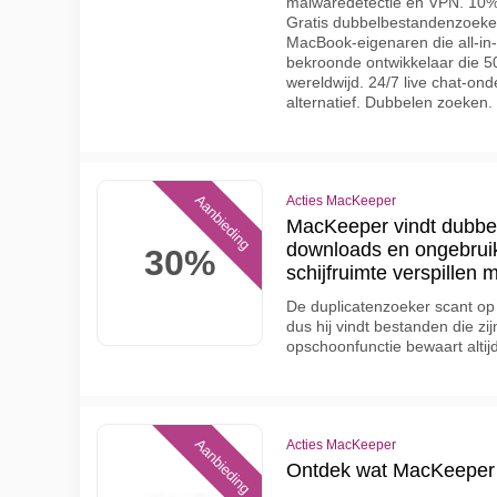
malwaredetectie en VPN. 10% k
Gratis dubbelbestandenzoeker
MacBook-eigenaren die all-in-
bekroonde ontwikkelaar die 
wereldwijd. 24/7 live chat-o
alternatief. Dubbelen zoeken.
Aanbieding
Acties MacKeeper
MacKeeper vindt dubbe
downloads en ongebruik
30%
schijfruimte verspillen 
De duplicatenzoeker scant op
dus hij vindt bestanden die zi
opschoonfunctie bewaart altij
Aanbieding
Acties MacKeeper
Ontdek wat MacKeeper 