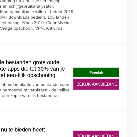
orting op jaarlijkse verlenging.
 en schijfgebruikanalysator.
Mac-optimalisatie willen. Reddot 2019
50M+ downloads bedient. 196 landen
ndersteuning. Sinds 2010. CleanMyMac
 Veilige opschoon. VPN. Antivirus
le bestanden grote oude
te apps die tot 30% van je
Populair
met een-klik opschoning
BEKIJK AANBIEDING
 inhoud in plaats van bestandsnaam
jn hernoemd of verplaatst - de veilige
d een kopie van elk bestand en
nu te bieden heeft
BEKIJK AANBIEDING