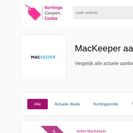
MacKeeper aan
Vergelijk alle actuele aan
Alle
Actuele deals
Kortingscode
Acties MacKeeper