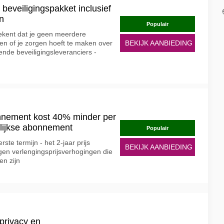
beveiligingspakket inclusief
n
Populair
ekent dat je geen meerdere
n of je zorgen hoeft te maken over
BEKIJK AANBIEDING
lende beveiligingsleveranciers -
nement kost 40% minder per
lijkse abonnement
Populair
rste termijn - het 2-jaar prijs
BEKIJK AANBIEDING
gen verlengingsprijsverhogingen die
en zijn
rivacy en