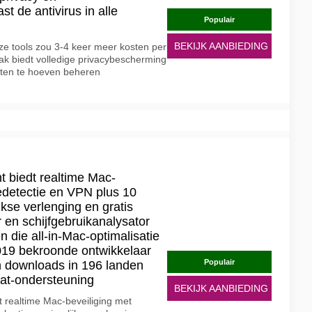
t de antivirus in alle
Populair
BEKIJK AANBIEDING
ze tools zou 3-4 keer meer kosten per
k biedt volledige privacybescherming
en te hoeven beheren
biedt realtime Mac-
edetectie en VPN plus 10
ijkse verlenging en gratis
en schijfgebruikanalysator
die all-in-Mac-optimalisatie
019 bekroonde ontwikkelaar
Populair
n downloads in 196 landen
hat-ondersteuning
BEKIJK AANBIEDING
realtime Mac-beveiliging met