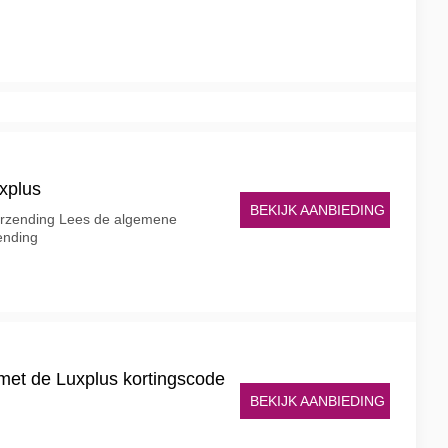
uxplus
BEKIJK AANBIEDING
verzending Lees de algemene
ending
 met de Luxplus kortingscode
BEKIJK AANBIEDING