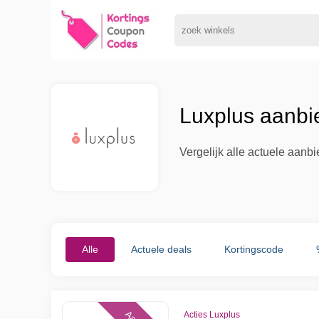
Luxplus aanbi
Vergelijk alle actuele aanb
Alle
Actuele deals
Kortingscode
Acties Luxplus