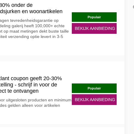
-80% onder de
uidsjurken en woonartikelen
Populair
agen tevredenheidsgarantie op
deling galerij heeft 100,000+ echte
BEKIJK AANBIEDING
et op maat metingen dekt buste taille
teit verzending optie levert in 3-5
lant coupon geeft 20-30%
elling - schrijf in voor de
Populair
ect te ontvangen
BEKIJK AANBIEDING
oor uitgesloten producten en minimum
es gelden alleen voor artikelen