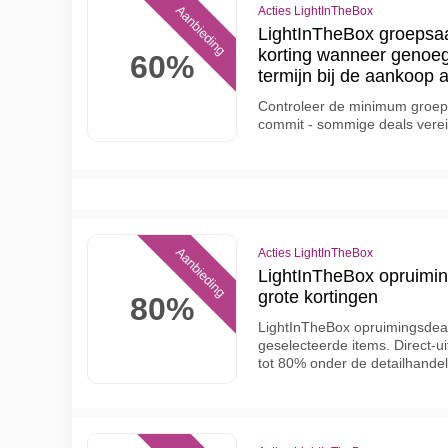
Aanbieding
Acties LightInTheBox
LightInTheBox groepsa
korting wanneer genoe
60%
termijn bij de aankoop 
Controleer de minimum groepsg
commit - sommige deals verei
Aanbieding
Acties LightInTheBox
LightInTheBox opruimin
grote kortingen
80%
LightInTheBox opruimingsdeal
geselecteerde items. Direct-u
tot 80% onder de detailhandel