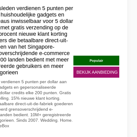
tsleden verdienen 5 punten per
, huishoudelijke gadgets en
us inwisselbaar voor 5 dollar
 met gratis verzending op de
procent nieuwe klant korting
rs die betaalbare direct-uit-
len van het Singapore-
overschrijdende e-commerce
200 landen bedient met meer
Populair
treerde gebruikers en meer
gorieen
BEKIJK AANBIEDING
n verdienen 5 punten per dollar aan
gadgets en gepersonaliseerde
ollar credits elke 200 punten. Gratis
lling. 15% nieuwe klant korting.
albare direct-uit-de-fabriek goederen
eerd grensoverschrijdend e-
landen bedient. 10M+ geregistreerde
egorieen. Sinds 2007. Wedding. Home.
heBox