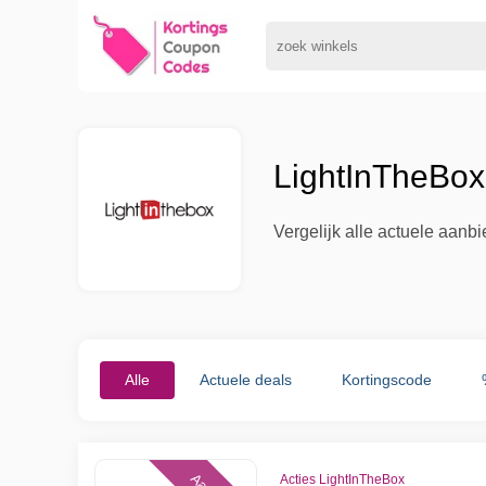
LightInTheBox
Vergelijk alle actuele aanb
Alle
Actuele deals
Kortingscode
Acties LightInTheBox