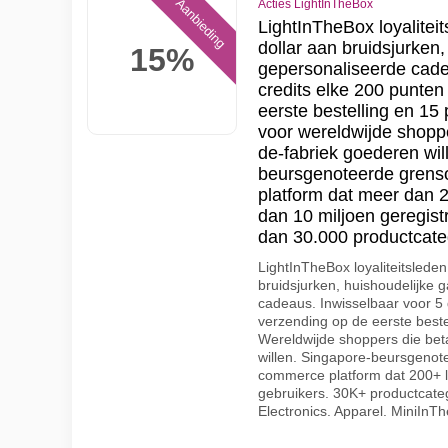
Aanbieding
Acties LightInTheBox
LightInTheBox loyalitei
dollar aan bruidsjurken
15%
gepersonaliseerde cadea
credits elke 200 punten
eerste bestelling en 15 
voor wereldwijde shoppe
de-fabriek goederen wil
beursgenoteerde grens
platform dat meer dan 
dan 10 miljoen geregis
dan 30.000 productcate
LightInTheBox loyaliteitslede
bruidsjurken, huishoudelijke 
cadeaus. Inwisselbaar voor 5 d
verzending op de eerste beste
Wereldwijde shoppers die beta
willen. Singapore-beursgenot
commerce platform dat 200+ 
gebruikers. 30K+ productcat
Electronics. Apparel. MiniInT