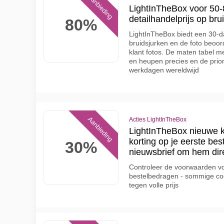
Aanbieding
LightInTheBox voor 50
detailhandelprijs op br
80%
LightInTheBox biedt een 30-d
bruidsjurken en de foto beoor
klant fotos. De maten tabel m
en heupen precies en de priori
werkdagen wereldwijd
Aanbieding
Acties LightInTheBox
LightInTheBox nieuwe k
korting op je eerste best
30%
nieuwsbrief om hem dir
Controleer de voorwaarden v
bestelbedragen - sommige cod
tegen volle prijs