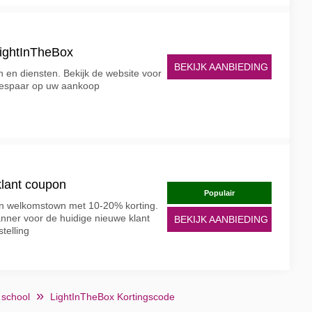
LightInTheBox
BEKIJK AANBIEDING
 en diensten. Bekijk de website voor
bespaar op uw aankoop
lant coupon
Populair
n welkomstown met 10-20% korting.
ner voor de huidige nieuwe klant
BEKIJK AANBIEDING
telling
 school
LightInTheBox Kortingscode