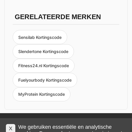
GERELATEERDE MERKEN
Sensilab Kortingscode
Slendertone Kortingscode
Fitness24.nl Kortingscode
Fuelyourbody Kortingscode
MyProtein Kortingscode
Privacy en cookies
Impressum
Algemene voorwaarden
We gebruiken essentiële en analytische
X