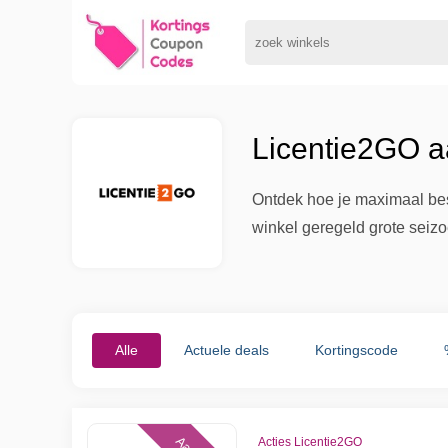
Licentie2GO a
Ontdek hoe je maximaal bes
winkel geregeld grote seizoen
Alle
Actuele deals
Kortingscode
Acties Licentie2GO