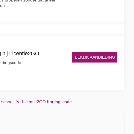
is proberen zonder dat je een
ren
 bij Licentie2GO
BEKIJK AANBIEDING
kortingscode
 school
Licentie2GO Kortingscode