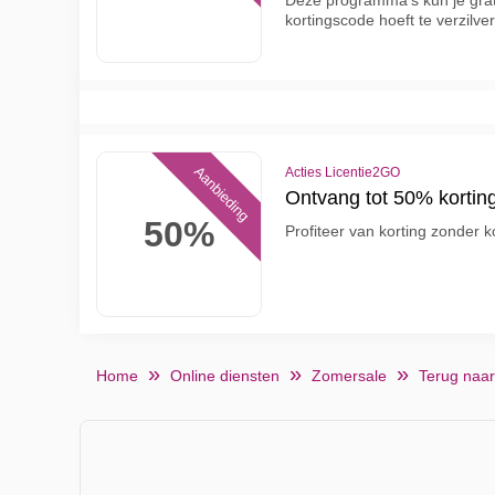
Deze programma's kun je grat
kortingscode hoeft te verzilve
Aanbieding
Acties Licentie2GO
Ontvang tot 50% korting
50%
Profiteer van korting zonder 
Home
Online diensten
Zomersale
Terug naar