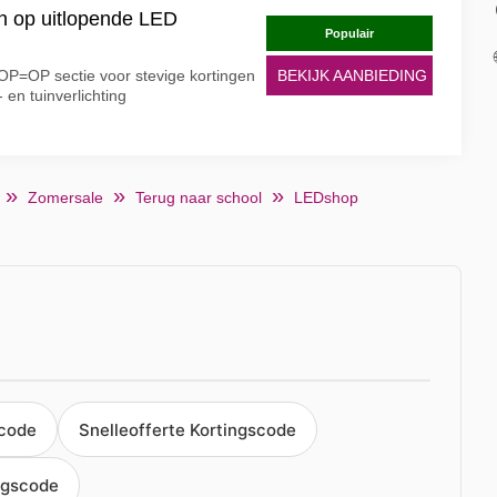
n op uitlopende LED
Populair
e OP=OP sectie voor stevige kortingen
BEKIJK AANBIEDING
en tuinverlichting
Zomersale
Terug naar school
LEDshop
scode
Snelleofferte Kortingscode
ngscode