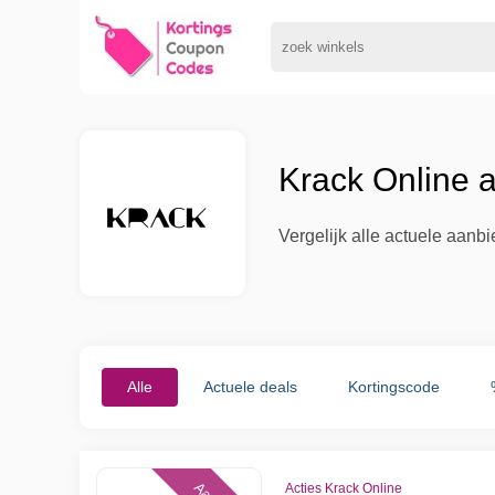
Krack Online 
Vergelijk alle actuele aanb
Alle
Actuele deals
Kortingscode
Acties Krack Online