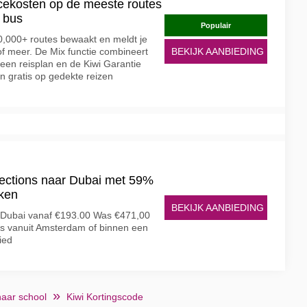
cekosten op de meeste routes
n bus
Populair
 10,000+ routes bewaakt en meldt je
f meer. De Mix functie combineert
BEKIJK AANBIEDING
 een reisplan en de Kiwi Garantie
n gratis op gedekte reizen
nections naar Dubai met 59%
ken
BEKIJK AANBIEDING
 Dubai vanaf €193.00 Was €471,00
s vanuit Amsterdam of binnen een
ied
naar school
Kiwi Kortingscode