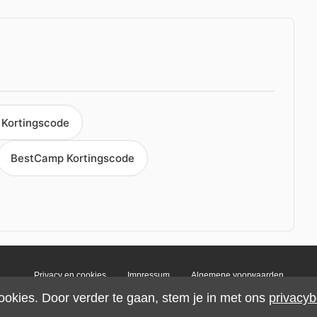
l Kortingscode
BestCamp Kortingscode
Privacy en cookies
Impressum
Algemene voorwaarden
ookies. Door verder te gaan, stem je in met ons
privacyb
© 2026 IMP Multimedia GmbH