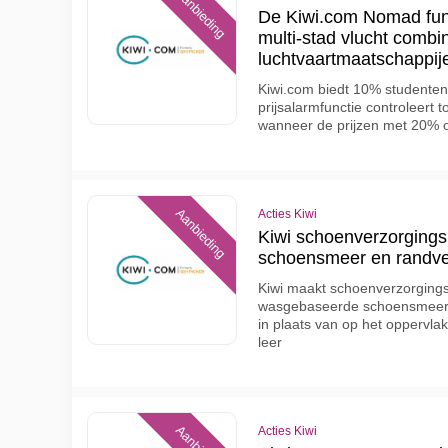
Aanbieding
De Kiwi.com Nomad func
multi-stad vlucht combi
luchtvaartmaatschappije
Kiwi.com biedt 10% studenten
prijsalarmfunctie controleert 
wanneer de prijzen met 20% 
Aanbieding
Acties Kiwi
Kiwi schoenverzorgingsk
schoensmeer en randve
Kiwi maakt schoenverzorging
wasgebaseerde schoensmeer fo
in plaats van op het oppervlak
leer
Acties Kiwi