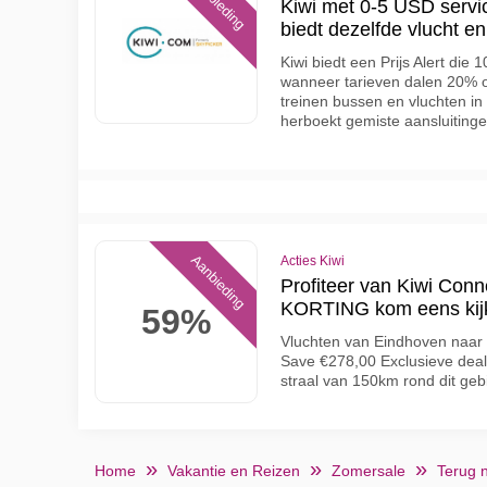
Aanbieding
Kiwi met 0-5 USD servi
biedt dezelfde vlucht e
Kiwi biedt een Prijs Alert die
wanneer tarieven dalen 20% o
treinen bussen en vluchten in
herboekt gemiste aansluitinge
Aanbieding
Acties Kiwi
Profiteer van Kiwi Con
KORTING kom eens kij
59%
Vluchten van Eindhoven naar
Save €278,00 Exclusieve deal
straal van 150km rond dit geb
Home
Vakantie en Reizen
Zomersale
Terug 