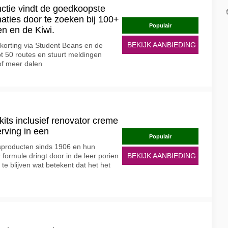
tie vindt de goedkoopste
naties door te zoeken bij 100+
Populair
n en de Kiwi.
BEKIJK AANBIEDING
korting via Student Beans en de
tot 50 routes en stuurt meldingen
of meer dalen
its inclusief renovator creme
rving in een
Populair
sproducten sinds 1906 en hun
rmule dringt door in de leer porien
BEKIJK AANBIEDING
 te blijven wat betekent dat het het