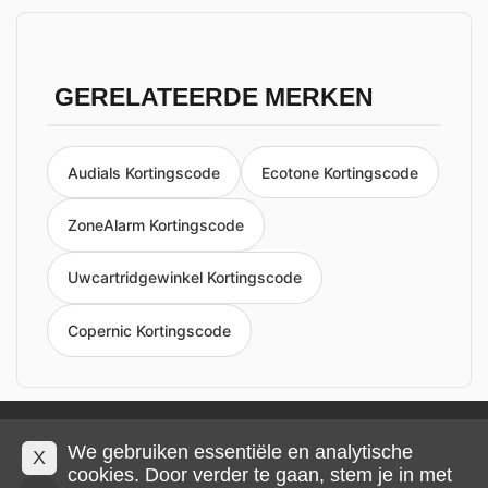
GERELATEERDE MERKEN
Audials Kortingscode
Ecotone Kortingscode
ZoneAlarm Kortingscode
Uwcartridgewinkel Kortingscode
Copernic Kortingscode
Privacy en cookies
Impressum
Algemene voorwaarden
We gebruiken essentiële en analytische
X
cookies. Door verder te gaan, stem je in met