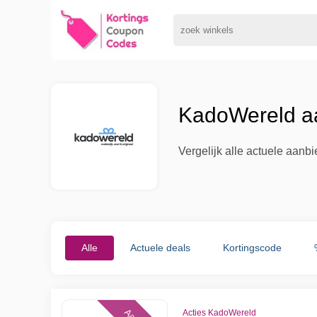
KadoWereld aa
Vergelijk alle actuele aan
Alle
Actuele deals
Kortingscode
Acties KadoWereld