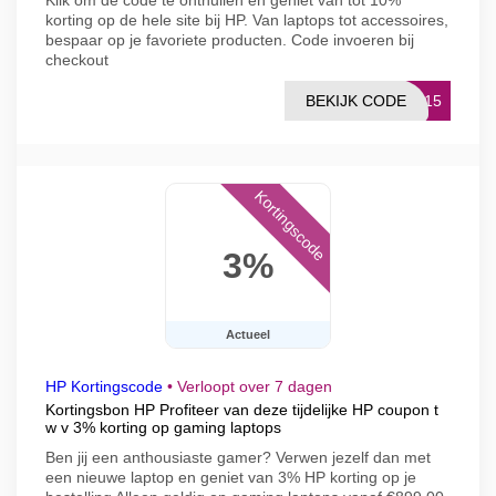
Klik om de code te onthullen en geniet van tot 10%
korting op de hele site bij HP. Van laptops tot accessoires,
bespaar op je favoriete producten. Code invoeren bij
checkout
BEKIJK CODE
HE15
Kortingscode
3%
Actueel
HP Kortingscode
•
Verloopt over 7 dagen
Kortingsbon HP Profiteer van deze tijdelijke HP coupon t
w v 3% korting op gaming laptops
Ben jij een anthousiaste gamer? Verwen jezelf dan met
een nieuwe laptop en geniet van 3% HP korting op je