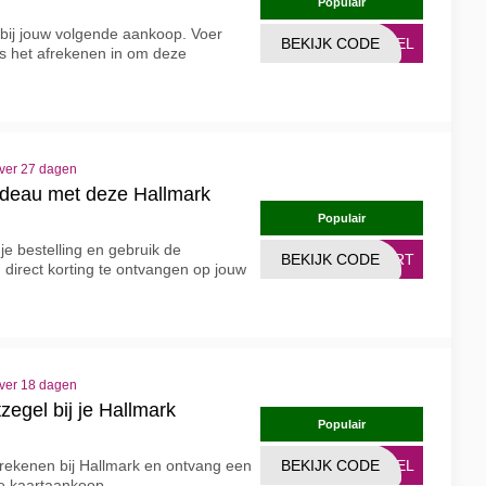
Populair
l bij jouw volgende aankoop. Voer
BEKIJK CODE
EGEL
ns het afrekenen in om deze
over 27 dagen
cadeau met deze Hallmark
Populair
je bestelling en gebruik de
BEKIJK CODE
AART
 direct korting te ontvangen op jouw
over 18 dagen
zegel bij je Hallmark
Populair
afrekenen bij Hallmark en ontvang een
BEKIJK CODE
EGEL
nde kaartaankoop