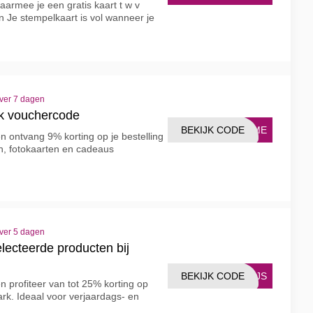
aarmee je een gratis kaart t w v
 Je stempelkaart is vol wanneer je
over 7 dagen
rk vouchercode
BEKIJK CODE
ORME
n ontvang 9% korting op je bestelling
en, fotokaarten en cadeaus
over 5 dagen
lecteerde producten bij
BEKIJK CODE
RIJS
n profiteer van tot 25% korting op
ark. Ideaal voor verjaardags- en