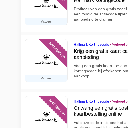
Hallmark kortingscode
Profiteer van een gratis zege
eenvoudig de actiecode tijde
aanbieding te claimen
Actueel
Kortingscode
Hallmark Kortingscode
•
Verloopt 
Krijg een gratis kaart 
aanbieding
Voeg een gratis kaart toe aan 
kortingscode bij afrekenen om
aankoop
Actueel
Kortingscode
Hallmark Kortingscode
•
Verloopt 
Ontvang een gratis post
kaartbestelling online
Vul deze code in tijdens het 
gratis postzegel bij je volge