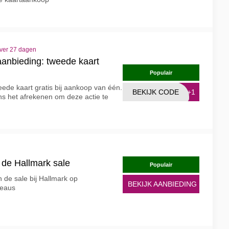
over 27 dagen
aanbieding: tweede kaart
Populair
weede kaart gratis bij aankoop van één.
BEKIJK CODE
RT+1
ens het afrekenen om deze actie te
n de Hallmark sale
Populair
n de sale bij Hallmark op
BEKIJK AANBIEDING
deaus