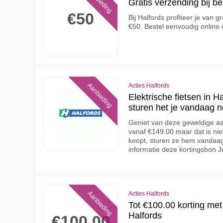
Aanbieding
Gratis verzending bij b
€50
Bij Halfords profiteer je van 
€50. Bestel eenvoudig online
Aanbieding
Acties Halfords
Elektrische fietsen in 
sturen het je vandaag 
Geniet van deze geweldige aan
vanaf €149.00 maar dat is nie
koopt, sturen ze hem vandaag
informatie deze kortingsbon Je
Aanbieding
Acties Halfords
Tot €100.00 korting me
Halfords
€100.00