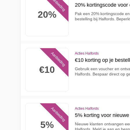
Aanbieding
20% kortingscode voor e
20%
Pak een 20% kortingscode en 
bestelling bij Halfords. Beperk
Aanbieding
Acties Halfords
€10 korting op je bestell
€10
Gebruik een voucher en ontva
Halfords. Bespaar direct op 
Aanbieding
Acties Halfords
5% korting voor nieuwe 
5%
Nieuwe klanten ontvangen een
Halfords. Meld je aan en bespa