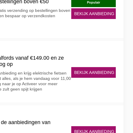
estellingen boven €50
Populair
gratis verzending op bestellingen boven
BEKIJK AANBIEDING
 en bespaar op verzendkosten
Halfords vanaf €149.00 en ze
nog op
BEKIJK AANBIEDING
bieding en krijg elektrische fietsen
t alles, als je hem vandaag voor 11,00
 naar je op Activeer voor meer
 zult geen spijt krijgen
t de aanbiedingen van
BEKIJK AANBIEDING