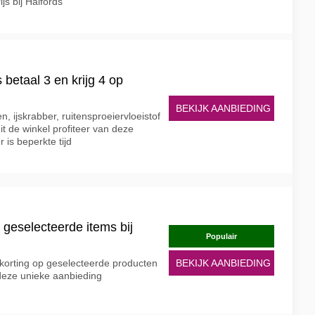
js bij Halfords
 betaal 3 en krijg 4 op
BEKIJK AANBIEDING
 ijskrabber, ruitensproeiervloeistof
t de winkel profiteer van deze
 is beperkte tijd
geselecteerde items bij
Populair
korting op geselecteerde producten
BEKIJK AANBIEDING
 deze unieke aanbieding