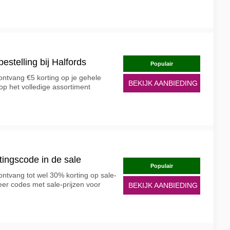
bestelling bij Halfords
Populair
ontvang €5 korting op je gehele
BEKIJK AANBIEDING
 op het volledige assortiment
tingscode in de sale
Populair
ntvang tot wel 30% korting op sale-
eer codes met sale-prijzen voor
BEKIJK AANBIEDING