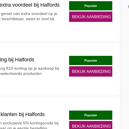
xtra voordeel bij Halfords
Populair
geniet van extra voordeel op je
BEKIJK AANBIEDING
t beschikbaar, wees er snel bij
ing bij Halfords
Populair
ng €10 korting op je aankoop bij
BEKIJK AANBIEDING
geselecteerde producten
klanten bij Halfords
Populair
 exclusieve 5% kortingscode bij
BEKIJK AANBIEDING
ar op je eerste bestelling