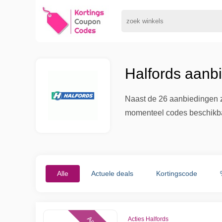
Halfords aanb
Naast de 26 aanbiedingen zo
momenteel codes beschikbaar
Alle
Actuele deals
Kortingscode
Acties Halfords