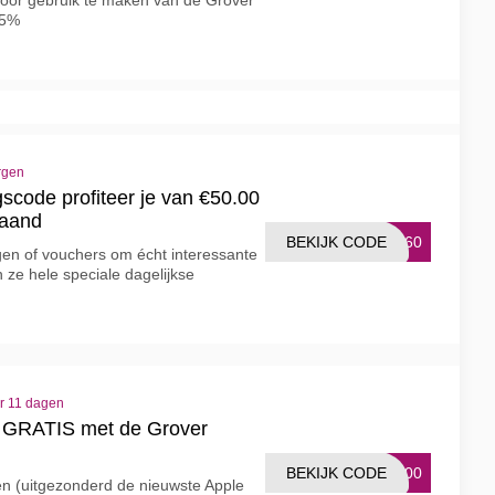
oor gebruik te maken van de Grover
25%
rgen
scode profiteer je van €50.00
maand
BEKIJK CODE
NL60
gen of vouchers om écht interessante
ze hele speciale dagelijkse
er 11 dagen
 GRATIS met de Grover
BEKIJK CODE
N100
n (uitgezonderd de nieuwste Apple