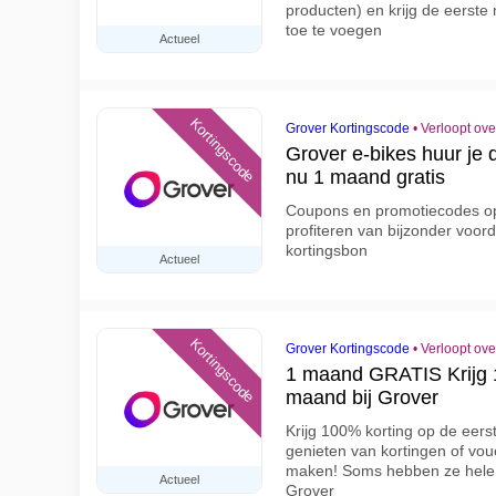
producten) en krijg de eers
toe te voegen
Actueel
Kortingscode
Grover Kortingscode
•
Verloopt ov
Grover e-bikes huur je 
nu 1 maand gratis
Coupons en promotiecodes op 
profiteren van bijzonder voor
kortingsbon
Actueel
Kortingscode
Grover Kortingscode
•
Verloopt ov
1 maand GRATIS Krijg 1
maand bij Grover
Krijg 100% korting op de eers
genieten van kortingen of vou
maken! Soms hebben ze hele s
Actueel
Grover