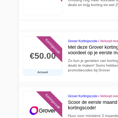
Ontvang nog meer voordeel d
deals en krijg korting tot wel 
Kortingscode
Grover Kortingscode
•
Verloopt mo
Met deze Grover korting
voordeel op je eerste 
€50.00
Zo kun je genieten van kortin
deals te maken! Soms hebben 
promotiecodes bij Grover
Actueel
Kortingscode
Grover Kortingscode
•
Verloopt ov
Scoor de eerste maand
kortingscode!
Huur voor minstens 3 maande