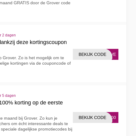
te maand GRATIS door de Grover code
er 2 dagen
dankzij deze kortingscoupon
BEKIJK CODE
SAVE
Grover. Zo is het mogelijk om te
delige kortingen via de couponcode of
er 5 dagen
00% korting op de eerste
BEKIJK CODE
S100
te maand bij Grover. Zo kun je
chers om écht interessante deals te
peciale dagelijkse promotiecodes bij