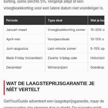
korting, soms slechts 5%. Vergelijk altijd of een
vroegboekkorting voor een latere datum niet voordeliger is.
Periode
Type deal
Wat je kun
Januari–maart
Vroegboekkorting zomer
15-20% op z
April–mei
Voorjaarsdeals
10-15% op s
Juni–augustus
Last-minute zomer
5-15% op ov
Black Friday (november)
Zwarte Vrijdag-sale
Historisch 
December
Winterprijzen
Goedkope ti
WAT DE LAAGSTEPRIJSGARANTIE JE
NÍÉT VERTELT
GetYourGuide adverteert een laagsteprijsgarantie, maar de
voorwaarden zijn strenger dan je denkt. De garantie geldt