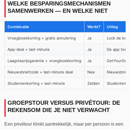
WELKE BESPARINGSMECHANISMEN
SAMENWERKEN — EN WELKE NIET
Combinatie
Werkt?
Uitleg
Vroegboekkorting + gratis annulering
Ja
Lock de korti
App-deal + last-minute
Ja
De app toont
Laagsteprijsgarantie + vroegboekkorting
Ja
GetYourGuide
Nieuwsbriefcode + last-minute deal
Nee
Nieuwsbriefc
Studentenkorting + last-minute
Zelden
Studentenkor
GROEPSTOUR VERSUS PRIVÉTOUR: DE
REKENSOM DIE JE NIET VERWACHT
Een privétour klinkt aantrekkelijk, maar per persoon is een