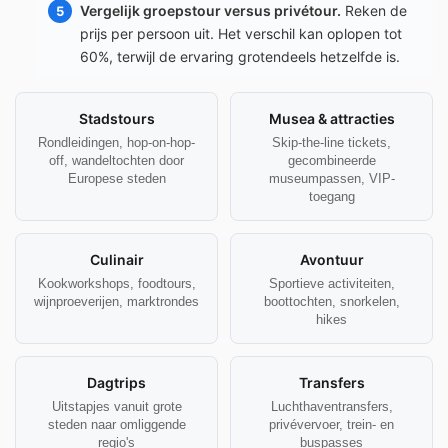
Vergelijk groepstour versus privétour.
Reken de
prijs per persoon uit. Het verschil kan oplopen tot
60%, terwijl de ervaring grotendeels hetzelfde is.
Stadstours
Musea & attracties
Rondleidingen, hop-on-hop-
Skip-the-line tickets,
off, wandeltochten door
gecombineerde
Europese steden
museumpassen, VIP-
toegang
Culinair
Avontuur
Kookworkshops, foodtours,
Sportieve activiteiten,
wijnproeverijen, marktrondes
boottochten, snorkelen,
hikes
Dagtrips
Transfers
Uitstapjes vanuit grote
Luchthaventransfers,
steden naar omliggende
privévervoer, trein- en
regio's
buspasses