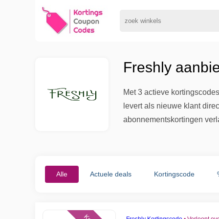
Freshly aanbi
Met 3 actieve kortingscode
levert als nieuwe klant dire
abonnementskortingen verlag
Alle
Actuele deals
Kortingscode