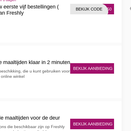
er 6 dagen
erste vijf bestellingen (
BEKIJK CODE
ET50
van Freshly
e maaltijden klaar in 2 minuten
BEKIJK AANBIEDING
 beschikking, die u kunt gebruiken voor
online winkel
e maaltijden voor de deur
BEKIJK AANBIEDING
ns die beschikbaar zijn op Freshly