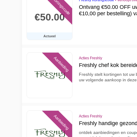
Kortingscode
Freshly Kortingscode
•
Verloopt ov
Ontvang €50.00 OFF uw e
€10,00 per bestelling) 
€50.00
Actueel
Aanbieding
Acties Freshly
Freshly chef kok bereid
Freshly stelt kortingen tot uw
uw volgende aankoop in deze 
Aanbieding
Acties Freshly
Freshly handige gezond
ontdek aanbiedingen en coupo