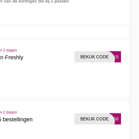
en van de kortingen die bij u passen
er 2 dagen
BEKIJK CODE
CH15
an Freshly
er 2 dagen
BEKIJK CODE
ET60
 bestellingen