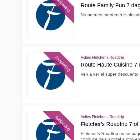
Aanbieding
Route Family Fun 7 da
No puedes mantenerte alejado,
Aanbieding
Acties Fletcher’s Roadtrip
Route Haute Cuisine 7 
Ven a ver el super descuento 
Aanbieding
Acties Fletcher’s Roadtrip
Fletcher's Roadtrip 7 o
Fletcher's Roadtrip es un paq
conduce de un hotel a otro en