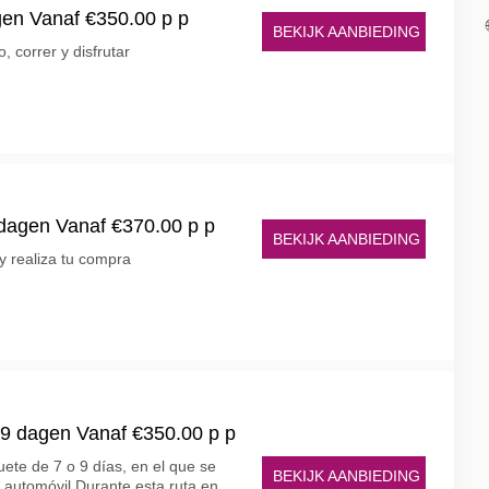
gen Vanaf €350.00 p p
BEKIJK AANBIEDING
 correr y disfrutar
dagen Vanaf €370.00 p p
BEKIJK AANBIEDING
y realiza tu compra
f 9 dagen Vanaf €350.00 p p
uete de 7 o 9 días, en el que se
BEKIJK AANBIEDING
 automóvil Durante esta ruta en