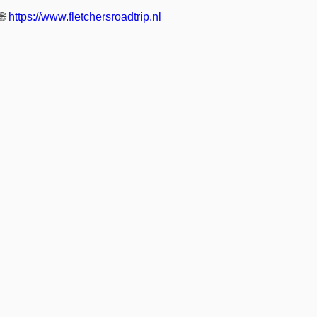
🌐
https://www.fletchersroadtrip.nl