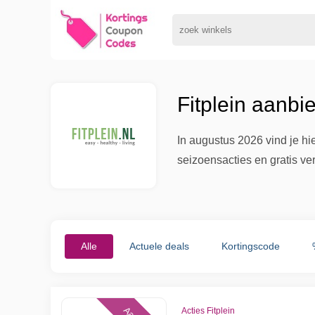
Fitplein aanbi
In augustus 2026 vind je hi
seizoensacties en gratis v
Alle
Actuele deals
Kortingscode
Acties Fitplein