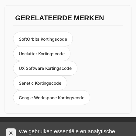
GERELATEERDE MERKEN
SoftOrbits Kortingscode
Unclutter Kortingscode
UX Software Kortingscode
Senetic Kortingscode
Google Workspace Kortingscode
Privacy en cookies
Impressum
Algemene voorwaarden
We gebruiken essentiële en analytische
X