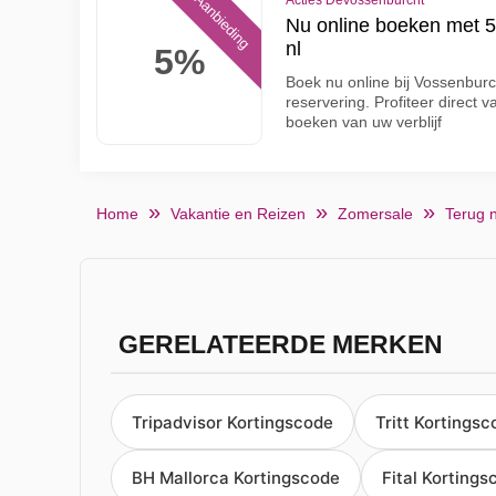
Aanbieding
Acties Devossenburcht
Nu online boeken met 5
nl
5%
Boek nu online bij Vossenbur
reservering. Profiteer direct v
boeken van uw verblijf
Home
Vakantie en Reizen
Zomersale
Terug 
GERELATEERDE MERKEN
Tripadvisor Kortingscode
Tritt Kortings
BH Mallorca Kortingscode
Fital Kortings