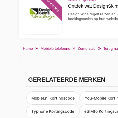
Aanbieding
Acties DesignSkins
Ontdek wat DesignSkins
DesignSkins regelt reizen en v
boekingsacties op hun websit
Home
Mobiele telefoons
Zomersale
Terug na
GERELATEERDE MERKEN
Mobiel.nl Kortingscode
You-Mobile Kort
Typhone Kortingscode
eSIMfo Kortingsc