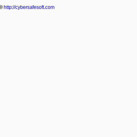
🌐
http://cybersafesoft.com