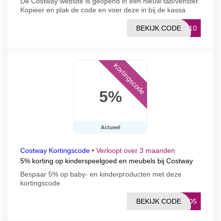
De Costway website is geopend in een nieuw tab/venster.
Kopieer en plak de code en voer deze in bij de kassa
BEKIJK CODE
UM10
Kortingscode
5%
Actueel
Costway Kortingscode
•
Verloopt over 3 maanden
5% korting op kinderspeelgoed en meubels bij Costway
Bespaar 5% op baby- en kinderproducten met deze
kortingscode
BEKIJK CODE
IND5