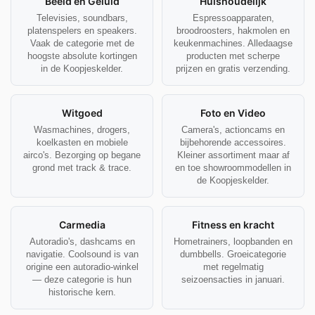
Beeld en Geluid
Huishoudelijk
Televisies, soundbars,
Espressoapparaten,
platenspelers en speakers.
broodroosters, hakmolen en
Vaak de categorie met de
keukenmachines. Alledaagse
hoogste absolute kortingen
producten met scherpe
in de Koopjeskelder.
prijzen en gratis verzending.
Witgoed
Foto en Video
Wasmachines, drogers,
Camera's, actioncams en
koelkasten en mobiele
bijbehorende accessoires.
airco's. Bezorging op begane
Kleiner assortiment maar af
grond met track & trace.
en toe showroommodellen in
de Koopjeskelder.
Carmedia
Fitness en kracht
Autoradio's, dashcams en
Hometrainers, loopbanden en
navigatie. Coolsound is van
dumbbells. Groeicategorie
origine een autoradio-winkel
met regelmatig
— deze categorie is hun
seizoensacties in januari.
historische kern.