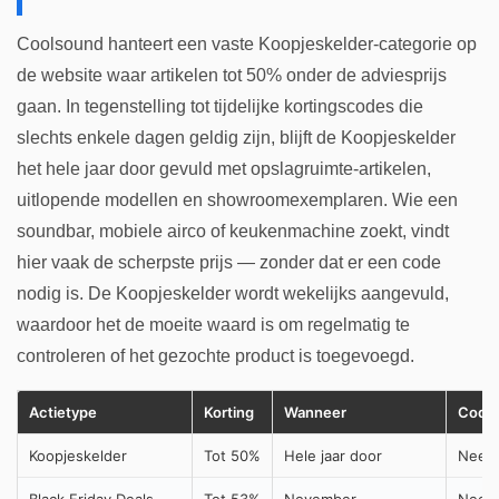
Coolsound hanteert een vaste Koopjeskelder-categorie op
de website waar artikelen tot 50% onder de adviesprijs
gaan. In tegenstelling tot tijdelijke kortingscodes die
slechts enkele dagen geldig zijn, blijft de Koopjeskelder
het hele jaar door gevuld met opslagruimte-artikelen,
uitlopende modellen en showroomexemplaren. Wie een
soundbar, mobiele airco of keukenmachine zoekt, vindt
hier vaak de scherpste prijs — zonder dat er een code
nodig is. De Koopjeskelder wordt wekelijks aangevuld,
waardoor het de moeite waard is om regelmatig te
controleren of het gezochte product is toegevoegd.
Actietype
Korting
Wanneer
Code 
Koopjeskelder
Tot 50%
Hele jaar door
Nee, 
Black Friday Deals
Tot 53%
November
Nee