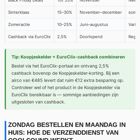
Sinterklaas
15–30%
November–december
soms
Zomeractie
10–25%
Juni–augustus
Variee
Cashback via EuroClix
2,5%
Doorlopend
Regist
Tip: Koopjeskelder + EuroClix-cashback combineren
Bestel via het EuroClix-portaal en ontvang 2,5%
cashback bovenop de Koopjeskelder-korting. Bij een
airco van €485 levert dat ruim €12 extra besparing op.
Controleer wel of het product in de Koopjeskelder via
EuroClix bereikbaar is — sommige aanbiedingen zijn
uitgesloten van cashback.
ZONDAG BESTELLEN EN MAANDAG IN
HUIS: HOE DE VERZENDDIENST VAN