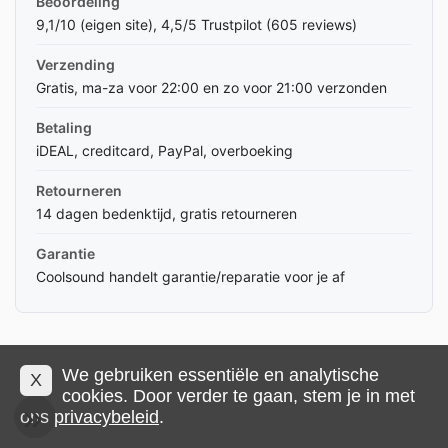
Beoordeling
9,1/10 (eigen site), 4,5/5 Trustpilot (605 reviews)
Verzending
Gratis, ma-za voor 22:00 en zo voor 21:00 verzonden
Betaling
iDEAL, creditcard, PayPal, overboeking
Retourneren
14 dagen bedenktijd, gratis retourneren
Garantie
Coolsound handelt garantie/reparatie voor je af
DRIE MANIEREN OM BIJ COOLSOUND TE
We gebruiken essentiële en analytische
X
BESPAREN DIE DE MEESTE KOPERS
cookies. Door verder te gaan, stem je in met
MISSEN
ons
privacybeleid
.