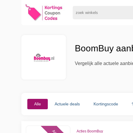
BoomBuy aanbi
Vergelijk alle actuele aan
Alle
Actuele deals
Kortingscode
Acties BoomBuy