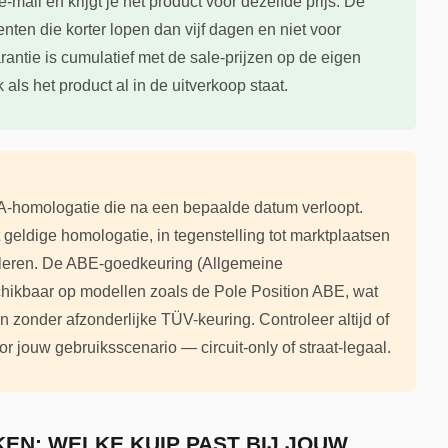
-mail en krijgt je het product voor dezelfde prijs. De
renten die korter lopen dan vijf dagen en niet voor
antie is cumulatief met de sale-prijzen op de eigen
k als het product al in de uitverkoop staat.
IA-homologatie die na een bepaalde datum verloopt.
eldige homologatie, in tegenstelling tot marktplaatsen
uleren. De ABE-goedkeuring (Allgemeine
schikbaar op modellen zoals de Pole Position ABE, wat
jn zonder afzonderlijke TÜV-keuring. Controleer altijd of
oor jouw gebruiksscenario — circuit-only of straat-legaal.
N: WELKE KUIP PAST BIJ JOUW