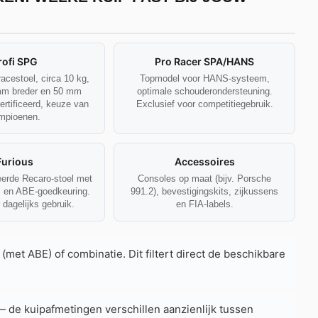
rofi SPG
Pro Racer SPA/HANS
acestoel, circa 10 kg,
Topmodel voor HANS-systeem,
mm breder en 50 mm
optimale schouderondersteuning.
ertificeerd, keuze van
Exclusief voor competitiegebruik.
mpioenen.
Furious
Accessoires
eerde Recaro-stoel met
Consoles op maat (bijv. Porsche
s en ABE-goedkeuring.
991.2), bevestigingskits, zijkussens
 dagelijks gebruik.
en FIA-labels.
l (met ABE) of combinatie. Dit filtert direct de beschikbare
de kuipafmetingen verschillen aanzienlijk tussen