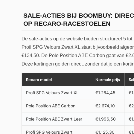
SALE-ACTIES BIJ BOOMBUY: DIRE
OP RECARO-RACESTOELEN
De sale-acties op de website bieden structureel 5 to
Profi SPG Velours Zwart XL staat bijvoorbeeld afgep
€134,50. De Pole Position ABE Carbon gaat van €2.6
Deze kortingen gelden direct, zonder dat je een korti
Recaro model
Normale prijs
Sal
Profi SPG Velours Zwart XL
€1.264,45
€1
Pole Position ABE Carbon
€2.674,10
€2
Pole Position ABE Zwart Leer
€1.996,50
€1
Profi SPG Velours Zwart
€1.125,30
€1