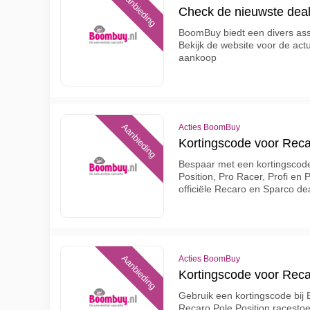
Aanbieding
Check de nieuwste dea
BoomBuy biedt een divers ass
Bekijk de website voor de ac
aankoop
Aanbieding
Acties BoomBuy
Kortingscode voor Reca
Bespaar met een kortingscode
Position, Pro Racer, Profi en
officiële Recaro en Sparco de
Aanbieding
Acties BoomBuy
Kortingscode voor Reca
Gebruik een kortingscode bij
Recaro Pole Position racestoe