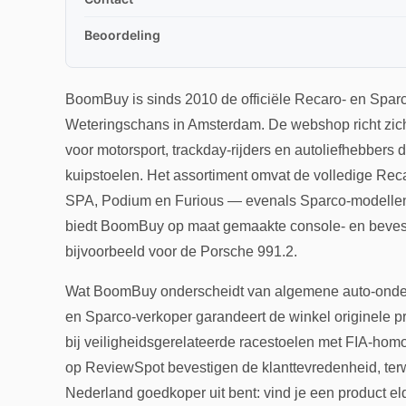
Beoordeling
BoomBuy is sinds 2010 de officiële Recaro- en Spa
Weteringschans in Amsterdam. De webshop richt zich
voor motorsport, trackday-rijders en autoliefhebbers
kuipstoelen. Het assortiment omvat de volledige Reca
SPA, Podium en Furious — evenals Sparco-modellen
biedt BoomBuy op maat gemaakte console- en bevesti
bijvoorbeeld voor de Porsche 991.2.
Wat BoomBuy onderscheidt van algemene auto-onderd
en Sparco-verkoper garandeert de winkel originele pro
bij veiligheidsgerelateerde racestoelen met FIA-hom
op ReviewSpot bevestigen de klanttevredenheid, terwij
Nederland goedkoper uit bent: vind je een product e