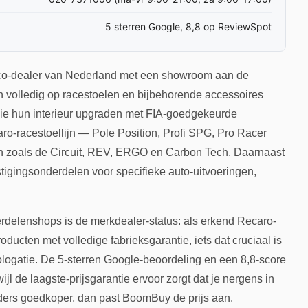
5 sterren Google, 8,8 op ReviewSpot
rco-dealer van Nederland met een showroom aan de
 volledig op racestoelen en bijbehorende accessoires
 die hun interieur upgraden met FIA-goedgekeurde
ro-racestoellijn — Pole Position, Profi SPG, Pro Racer
 zoals de Circuit, REV, ERGO en Carbon Tech. Daarnaast
gingsonderdelen voor specifieke auto-uitvoeringen,
elenshops is de merkdealer-status: als erkend Recaro-
ducten met volledige fabrieksgarantie, iets dat cruciaal is
ologatie. De 5-sterren Google-beoordeling en een 8,8-score
l de laagste-prijsgarantie ervoor zorgt dat je nergens in
lders goedkoper, dan past BoomBuy de prijs aan.