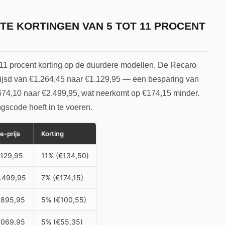
CTE KORTINGEN VAN 5 TOT 11 PROCENT
t 11 procent korting op de duurdere modellen. De Recaro
rijsd van €1.264,45 naar €1.129,95 — een besparing van
74,10 naar €2.499,95, wat neerkomt op €174,15 minder.
ngscode hoeft in te voeren.
e-prijs
Korting
.129,95
11% (€134,50)
.499,95
7% (€174,15)
.895,95
5% (€100,55)
.069,95
5% (€55,35)