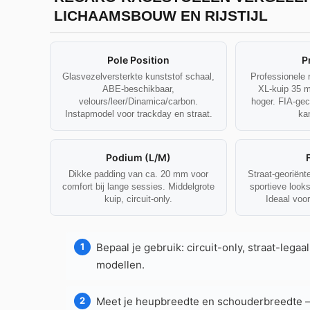
LICHAAMSBOUW EN RIJSTIJL
Pole Position
P
Glasvezelversterkte kunststof schaal,
Professionele r
ABE-beschikbaar,
XL-kuip 35 
velours/leer/Dinamica/carbon.
hoger. FIA-gec
Instapmodel voor trackday en straat.
ka
Podium (L/M)
Dikke padding van ca. 20 mm voor
Straat-georiënt
comfort bij lange sessies. Middelgrote
sportieve look
kuip, circuit-only.
Ideaal voor
Bepaal je gebruik: circuit-only, straat-legaa
modellen.
Meet je heupbreedte en schouderbreedte — 