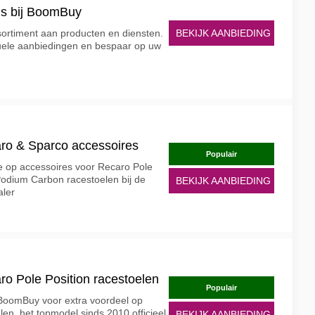
ls bij BoomBuy
BEKIJK AANBIEDING
ortiment aan producten en diensten.
tuele aanbiedingen en bespaar op uw
ro & Sparco accessoires
Populair
 op accessoires voor Recaro Pole
 Podium Carbon racestoelen bij de
BEKIJK AANBIEDING
aler
ro Pole Position racestoelen
Populair
 BoomBuy voor extra voordeel op
len, het topmodel sinds 2010 officieel
BEKIJK AANBIEDING