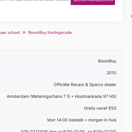
aar school
BoomBuy Kortingscode
BoomBuy
2010
Officiële Recaro & Sparco dealer
Amsterdam (Weteringschans 7 G + Houtmankade 97 HS)
Gratis vanaf €50
Voor 14:00 besteld = morgen in huis
020-7371006 (ma-vr 9:00-21:00, za 9:00-17:00)