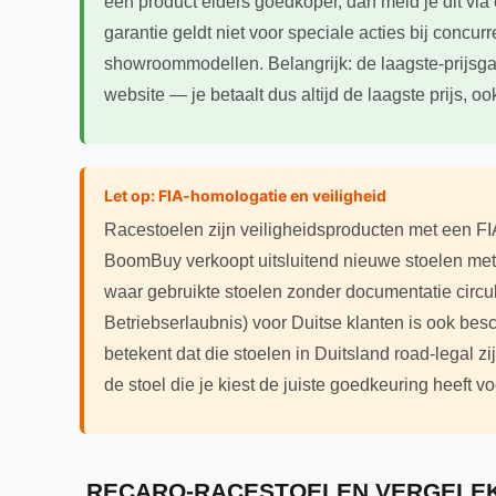
een product elders goedkoper, dan meld je dit via e
garantie geldt niet voor speciale acties bij concur
showroommodellen. Belangrijk: de laagste-prijsgar
website — je betaalt dus altijd de laagste prijs, oo
Let op: FIA-homologatie en veiligheid
Racestoelen zijn veiligheidsproducten met een F
BoomBuy verkoopt uitsluitend nieuwe stoelen met g
waar gebruikte stoelen zonder documentatie circ
Betriebserlaubnis) voor Duitse klanten is ook be
betekent dat die stoelen in Duitsland road-legal zi
de stoel die je kiest de juiste goedkeuring heeft v
RECARO-RACESTOELEN VERGELEKE