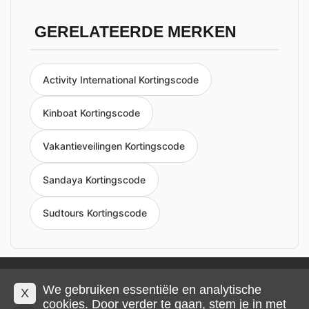
GERELATEERDE MERKEN
Activity International Kortingscode
Kinboat Kortingscode
Vakantieveilingen Kortingscode
Sandaya Kortingscode
Sudtours Kortingscode
Privacy en cookies
Impressum
Algemene voorwaarden
We gebruiken essentiële en analytische
X
cookies. Door verder te gaan, stem je in met