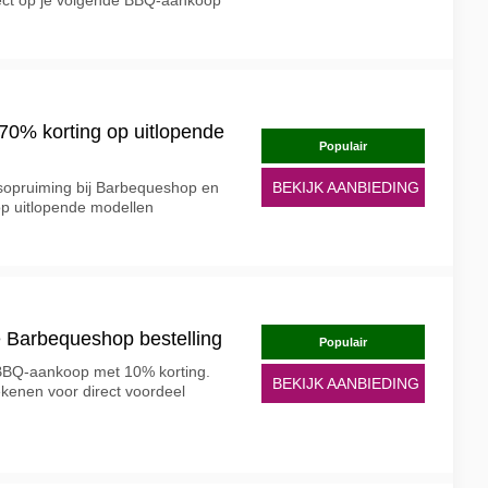
ect op je volgende BBQ-aankoop
70% korting op uitlopende
Populair
sopruiming bij Barbequeshop en
BEKIJK AANBIEDING
 op uitlopende modellen
e Barbequeshop bestelling
Populair
e BBQ-aankoop met 10% korting.
BEKIJK AANBIEDING
ekenen voor direct voordeel