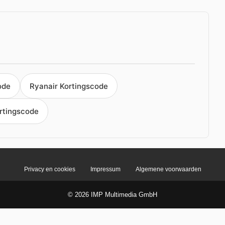
ode
Ryanair Kortingscode
rtingscode
Privacy en cookies
Impressum
Algemene voorwaarden
© 2026 IMP Multimedia GmbH