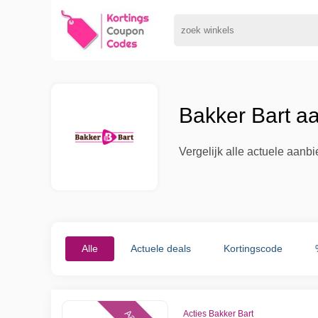
Bakker Bart a
Vergelijk alle actuele aanb
Alle
Actuele deals
Kortingscode
Acties Bakker Bart