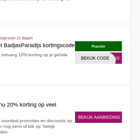
loopt over 21 dagen
t BadjasParadijs kortingscode
Populair
 ontvang 10% korting op je gehele
BEKIJK CODE
ER10
 nu 20% korting op veel
BEKIJK AANBIEDING
e voordeel promoties en discounts op
 nog eens of klik op "bekijk
rden