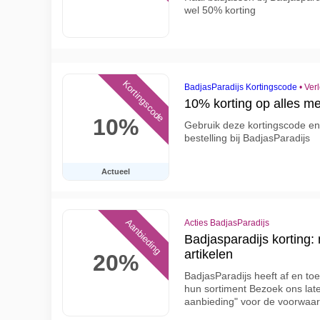
wel 50% korting
Kortingscode
BadjasParadijs Kortingscode
•
Ver
10% korting op alles me
10%
Gebruik deze kortingscode en
bestelling bij BadjasParadijs
Actueel
Aanbieding
Acties BadjasParadijs
Badjasparadijs korting:
artikelen
20%
BadjasParadijs heeft af en to
hun sortiment Bezoek ons later
aanbieding" voor de voorwaa