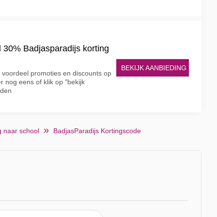
l 30% Badjasparadijs korting
BEKIJK AANBIEDING
e voordeel promoties en discounts op
 nog eens of klik op "bekijk
rden
g naar school
BadjasParadijs Kortingscode