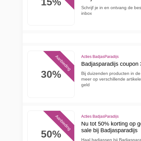
15%
Schrijf je in en ontvang de be
inbox
Aanbieding
Acties BadjasParadijs
Badjasparadijs coupon 
30%
Bij duizenden producten in de 
meer op verschillende artikel
geld
Aanbieding
Acties BadjasParadijs
Nu tot 50% korting op 
sale bij Badjasparadijs
50%
Haal badjassen bij Badjaspara