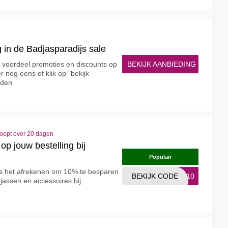
 in de Badjasparadijs sale
BEKIJK AANBIEDING
e voordeel promoties en discounts op
 nog eens of klik op "bekijk
rden
loopt over 20 dagen
op jouw bestelling bij
Populair
ns het afrekenen om 10% te besparen
BEKIJK CODE
TT10
jassen en accessoires bij