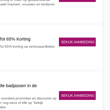
lusief mannen, vrouwen en kinderen
Tot 65% Korting
BEKIJK AANBIEDING
 Tot 65% korting op verkoopartikelen
lle badjassen in de
BEKIJK AANBIEDING
e voordeel promoties en discounts op
 nog eens of klik op "bekijk
rden