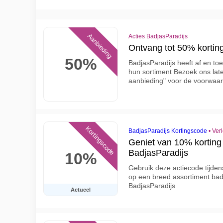
Aanbieding
Acties BadjasParadijs
Ontvang tot 50% korting
50%
BadjasParadijs heeft af en to
hun sortiment Bezoek ons later
aanbieding" voor de voorwaa
Kortingscode
BadjasParadijs Kortingscode
•
Ver
Geniet van 10% korting 
BadjasParadijs
10%
Gebruik deze actiecode tijde
op een breed assortiment bad
BadjasParadijs
Actueel