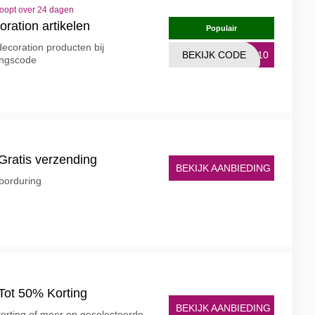
loopt over 24 dagen
ration artikelen
Populair
ecoration producten bij
BEKIJK CODE
TT10
ingscode
Gratis verzending
BEKIJK AANBIEDING
 borduring
Tot 50% Korting
BEKIJK AANBIEDING
korting of meer op geselecteerde