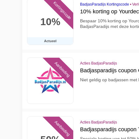
Kortingscode
BadjasParadijs Kortingscode
•
Ver
10% korting op Yourdeco
10%
Bespaar 10% korting op Yourd
BadjasParadijs met deze kort
Actueel
Aanbieding
Acties BadjasParadijs
Badjasparadijs coupon 
Niet geldig op badjassen met
Aanbieding
Acties BadjasParadijs
Badjasparadijs coupon 
Speciale korting van tot 50% 