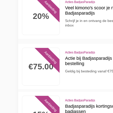
Aanbieding
Acties BadjasParadijs
Veel kimono's scoor je 
Badjasparadijs
20%
Schrijf je in en ontvang de be
inbox
Aanbieding
Acties BadjasParadijs
Actie bij Badjasparadijs 
bestelling
€75.00
Geldig bij besteding vanaf €7
Aanbieding
Acties BadjasParadijs
Badjasparadijs korting
badjassen