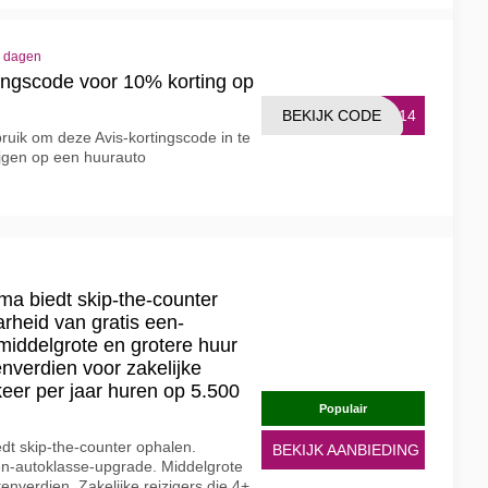
5 dagen
tingscode voor 10% korting op
BEKIJK CODE
0514
uik om deze Avis-kortingscode in te
ijgen op een huurauto
ma biedt skip-the-counter
rheid van gratis een-
middelgrote en grotere huur
nverdien voor zakelijke
keer per jaar huren op 5.500
Populair
dt skip-the-counter ophalen.
BEKIJK AANBIEDING
en-autoklasse-upgrade. Middelgrote
enverdien. Zakelijke reizigers die 4+