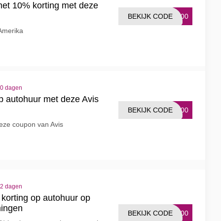
 met 10% korting met deze
BEKIJK CODE
2500
 Amerika
10 dagen
op autohuur met deze Avis
BEKIJK CODE
2000
eze coupon van Avis
12 dagen
korting op autohuur op
mingen
BEKIJK CODE
2500