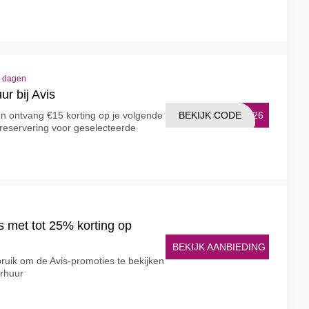
4 dagen
ur bij Avis
BEKIJK CODE
OM26
en ontvang €15 korting op je volgende
e reservering voor geselecteerde
s met tot 25% korting op
BEKIJK AANBIEDING
uik om de Avis-promoties te bekijken
erhuur