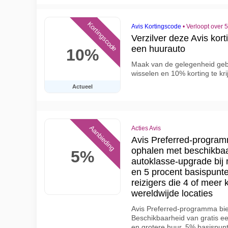
Kortingscode
Avis Kortingscode
•
Verloopt over 
Verzilver deze Avis kor
een huurauto
10%
Maak van de gelegenheid gebr
wisselen en 10% korting te kr
Actueel
Aanbieding
Acties Avis
Avis Preferred-program
ophalen met beschikbaa
5%
autoklasse-upgrade bij 
en 5 procent basispunte
reizigers die 4 of meer 
wereldwijde locaties
Avis Preferred-programma bie
Beschikbaarheid van gratis e
en grotere huur. 5% basispunt