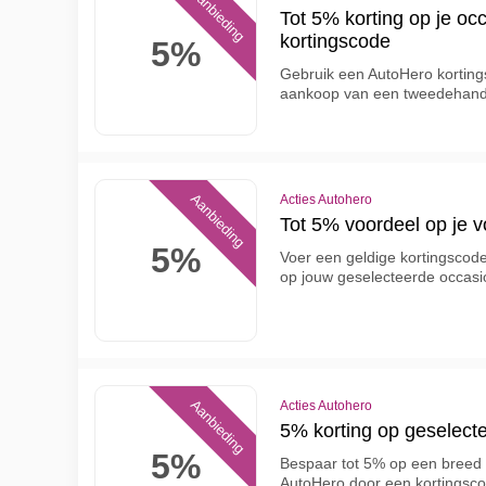
Aanbieding
Tot 5% korting op je oc
kortingscode
5%
Gebruik een AutoHero korting
aankoop van een tweedehands
Aanbieding
Acties Autohero
Tot 5% voordeel op je v
5%
Voer een geldige kortingscode 
op jouw geselecteerde occasi
Aanbieding
Acties Autohero
5% korting op geselect
5%
Bespaar tot 5% op een breed 
AutoHero door een kortingscod