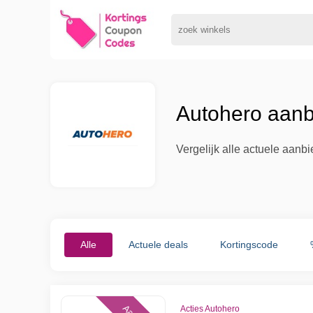
Autohero aanb
Vergelijk alle actuele aanb
Alle
Actuele deals
Kortingscode
Acties Autohero