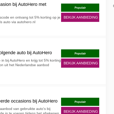
casion bij AutoHero met
Populair
scode en ontvang tot 5% korting op je
BEKIJK AANBIEDING
 auto via autohero.nl
olgende auto bij AutoHero
Populair
in bij AutoHero en krijg tot 5% korting
BEKIJK AANBIEDING
on uit het Nederlandse aanbod
eerde occasions bij AutoHero
Populair
aanbod van gebruikte auto's bij
BEKIJK AANBIEDING
e in te voeren tijdens het afrekenen