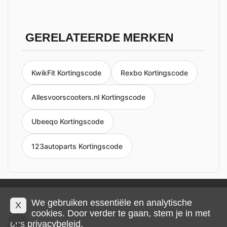
GERELATEERDE MERKEN
KwikFit Kortingscode
Rexbo Kortingscode
Allesvoorscooters.nl Kortingscode
Ubeeqo Kortingscode
123autoparts Kortingscode
Privacy en cookies
Impressum
Algemene voorwaarden
We gebruiken essentiële en analytische
X
cookies. Door verder te gaan, stem je in met
ons
privacybeleid
.
© 2026 IMP Multimedia GmbH