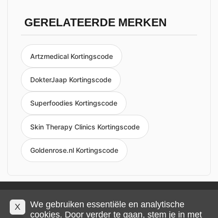
GERELATEERDE MERKEN
Artzmedical Kortingscode
DokterJaap Kortingscode
Superfoodies Kortingscode
Skin Therapy Clinics Kortingscode
Goldenrose.nl Kortingscode
Privacy en cookies
Impressum
Algemene voorwaarden
We gebruiken essentiële en analytische
X
cookies. Door verder te gaan, stem je in met