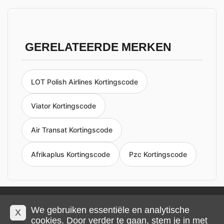
GERELATEERDE MERKEN
LOT Polish Airlines Kortingscode
Viator Kortingscode
Air Transat Kortingscode
Afrikaplus Kortingscode
Pzc Kortingscode
Privacy en cookies
Impressum
Algemene voorwaarden
We gebruiken essentiële en analytische
X
cookies. Door verder te gaan, stem je in met