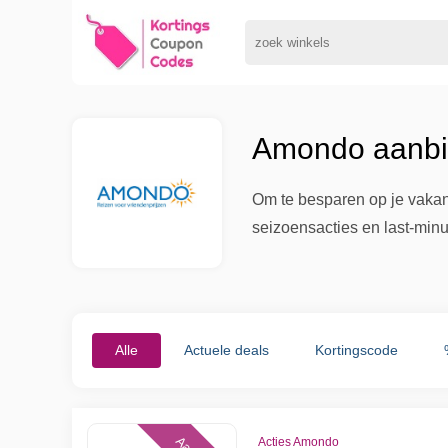
Amondo aanbie
Om te besparen op je vakan
seizoensacties en last-minu
Alle
Actuele deals
Kortingscode
Acties Amondo