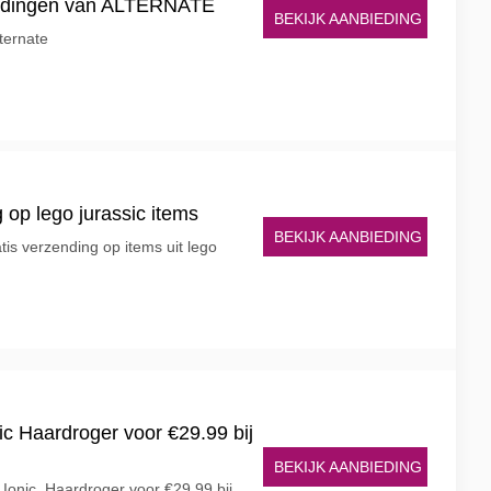
biedingen van ALTERNATE
BEKIJK AANBIEDING
ternate
 op lego jurassic items
BEKIJK AANBIEDING
atis verzending op items uit lego
c Haardroger voor €29.99 bij
BEKIJK AANBIEDING
onic, Haardroger voor €29.99 bij