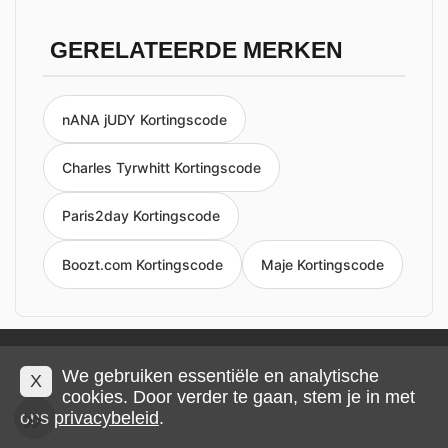
GERELATEERDE MERKEN
nANA jUDY Kortingscode
Charles Tyrwhitt Kortingscode
Paris2day Kortingscode
Boozt.com Kortingscode
Maje Kortingscode
Privacy en cookies
Impressum
Algemene voorwaarden
We gebruiken essentiële en analytische
X
cookies. Door verder te gaan, stem je in met
ons
privacybeleid
.
© 2026 IMP Multimedia GmbH