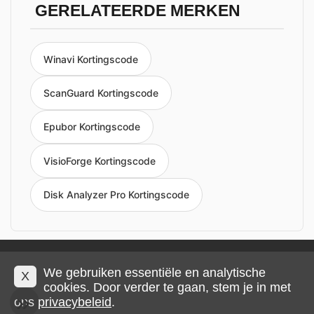
GERELATEERDE MERKEN
Winavi Kortingscode
ScanGuard Kortingscode
Epubor Kortingscode
VisioForge Kortingscode
Disk Analyzer Pro Kortingscode
Privacy en cookies
Impressum
Algemene voorwaarden
We gebruiken essentiële en analytische
X
cookies. Door verder te gaan, stem je in met
ons
privacybeleid
.
© 2026 IMP Multimedia GmbH