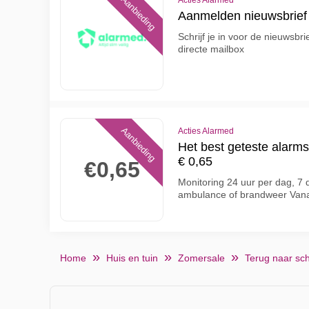
Aanbieding
Acties Alarmed
Aanmelden nieuwsbrief
Schrijf je in voor de nieuwsbr
directe mailbox
Aanbieding
Acties Alarmed
Het best geteste alarm
€ 0,65
€0,65
Monitoring 24 uur per dag, 7 
ambulance of brandweer Vanaf
Home
Huis en tuin
Zomersale
Terug naar sc