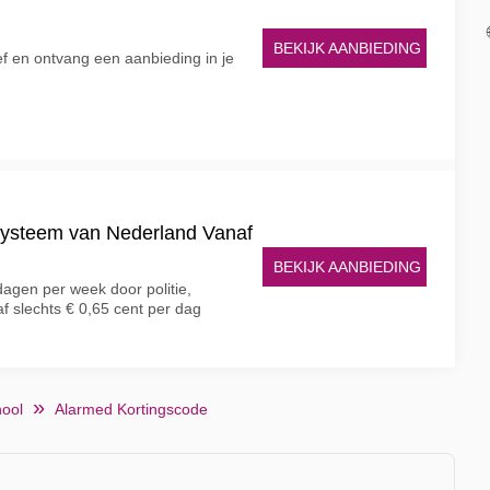
BEKIJK AANBIEDING
ief en ontvang een aanbieding in je
systeem van Nederland Vanaf
BEKIJK AANBIEDING
dagen per week door politie,
 slechts € 0,65 cent per dag
hool
Alarmed Kortingscode