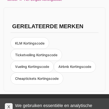
GERELATEERDE MERKEN
KLM Kortingscode
Ticketveiling Kortingscode
Vueling Kortingscode
Airbnb Kortingscode
Cheaptickets Kortingscode
Privacy en cookies
Impressum
Algemene voorwaarden
We gebruiken essentiële en analytische
X