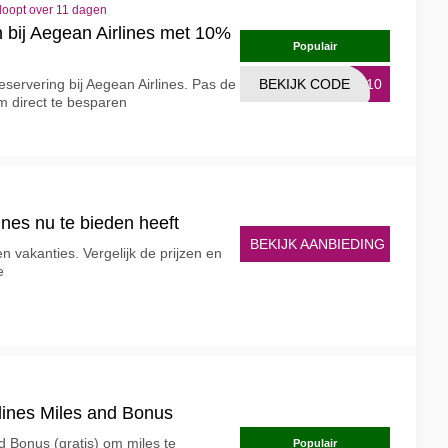
loopt over 11 dagen
 bij Aegean Airlines met 10%
Populair
reservering bij Aegean Airlines. Pas de
BEKIJK CODE
DE10
m direct te besparen
nes nu te bieden heeft
BEKIJK AANBIEDING
en vakanties. Vergelijk de prijzen en
e
lines Miles and Bonus
 Bonus (gratis) om miles te
Populair