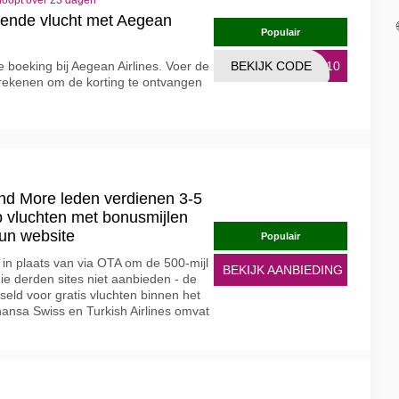
loopt over 23 dagen
gende vlucht met Aegean
Populair
e boeking bij Aegean Airlines. Voer de
BEKIJK CODE
RA10
frekenen om de korting te ontvangen
and More leden verdienen 3-5
p vluchten met bonusmijlen
hun website
Populair
in plaats van via OTA om de 500-mijl
BEKIJK AANBIEDING
e derden sites niet aanbieden - de
eld voor gratis vluchten binnen het
thansa Swiss en Turkish Airlines omvat