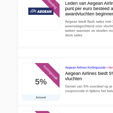
Aanbieding
Leden van Aegean Airli
punt per euro besteed 
awardvluchten beginnen 
Aegean biedt flash sales met
woensdagochtend voor vlucht
weken wanneer ze stoelen moe
deze sales
Kortingscode
Aegean Airlines Kortingscode
•
Ver
Aegean Airlines biedt 5
vluchten
5%
Geniet van 5% voordeel op je 
couponcode in tijdens het bet
Actueel