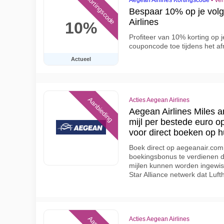
Kortingscode
Aegean Airlines Kortingscode
•
Ver
Bespaar 10% op je vol
Airlines
10%
Profiteer van 10% korting op j
couponcode toe tijdens het a
Actueel
Aanbieding
Acties Aegean Airlines
Aegean Airlines Miles 
mijl per bestede euro o
voor direct boeken op 
Boek direct op aegeanair.com 
boekingsbonus te verdienen di
mijlen kunnen worden ingewiss
Star Alliance netwerk dat Luf
Acties Aegean Airlines