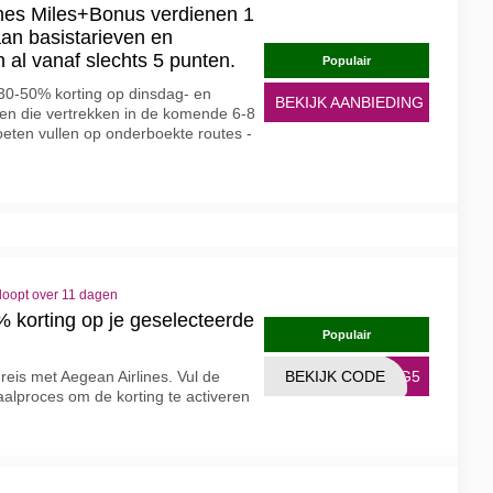
nes Miles+Bonus verdienen 1
aan basistarieven en
al vanaf slechts 5 punten.
Populair
 30-50% korting op dinsdag- en
BEKIJK AANBIEDING
en die vertrekken in de komende 6-8
ten vullen op onderboekte routes -
loopt over 11 dagen
% korting op je geselecteerde
Populair
reis met Aegean Airlines. Vul de
BEKIJK CODE
AEG5
aalproces om de korting te activeren