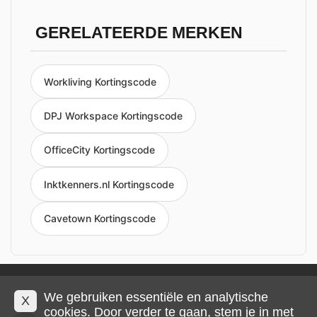
GERELATEERDE MERKEN
Workliving Kortingscode
DPJ Workspace Kortingscode
OfficeCity Kortingscode
Inktkenners.nl Kortingscode
Cavetown Kortingscode
Privacy en cookies
Impressum
Algemene voorwaarden
We gebruiken essentiële en analytische
X
cookies. Door verder te gaan, stem je in met